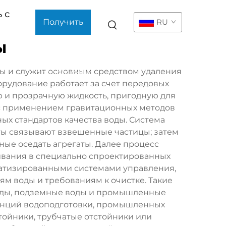
 с
Получить
RU
ы
коммерческое
ды и служит основным средством удаления
предложение
орудование работает за счет передовых
ю и прозрачную жидкость, пригодную для
 с применением гравитационных методов
х стандартов качества воды. Система
ты связывают взвешенные частицы; затем
ные оседать агрегаты. Далее процесс
ивания в специально спроектированных
матизированными системами управления,
м воды и требованиям к очистке. Такие
воды, подземные воды и промышленные
танций водоподготовки, промышленных
тойники, трубчатые отстойники или