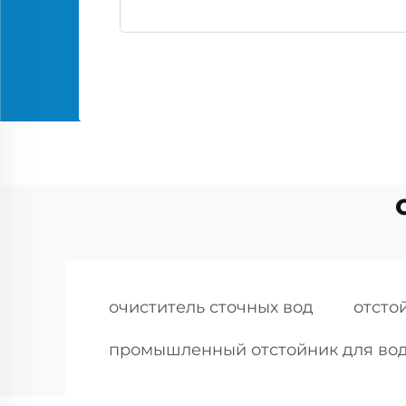
очиститель сточных вод
отсто
промышленный отстойник для во