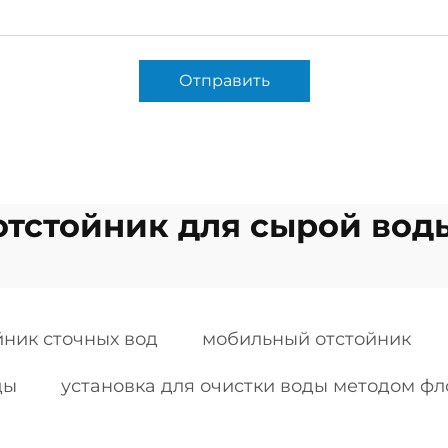
Отправить
отстойник для сырой вод
йник сточных вод
мобильный отстойник
ды
установка для очистки воды методом ф