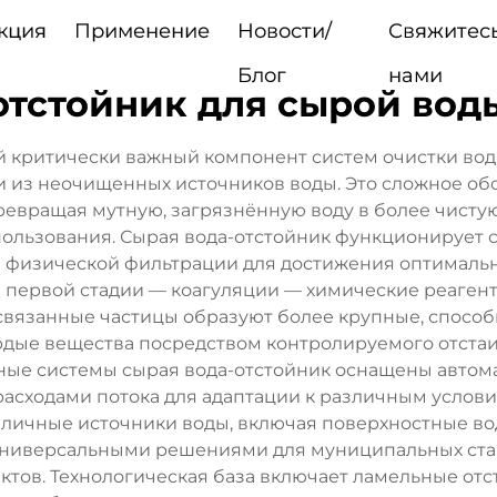
кция
Применение
Новости/
Свяжитесь
Блог
нами
отстойник для сырой вод
й критически важный компонент систем очистки во
и из неочищенных источников воды. Это сложное об
ревращая мутную, загрязнённую воду в более чисту
ользования. Сырая вода-отстойник функционирует
и физической фильтрации для достижения оптимальны
на первой стадии — коагуляции — химические реаген
 связанные частицы образуют более крупные, способ
рдые вещества посредством контролируемого отста
нные системы сырая вода-отстойник оснащены авто
асходами потока для адаптации к различным условия
зличные источники воды, включая поверхностные 
х универсальными решениями для муниципальных с
тов. Технологическая база включает ламельные отс