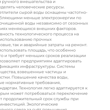
ых
вод
 ручного вмешательства и
делять человеческие ресурсы.
д
етлители сырой воды оснащены частотно-
ебляющими меньше электроэнергии по
 очищенной воды независимо от сезонных
овиях меняющихся внешних факторов.
вность технологического процесса на
 использованию прочных
вые, так и аварийные затраты на ремонт.
спользовать площадь, что особенно
то и требует меньших сроков реализации
позволяет предприятиям адаптировать
фикациях инфраструктуры. Системы
ещества, взвешенные частицы и
стки. Повышение качества воды,
ные нормативные требования,
дартам. Технология легко адаптируется к
торым может потребоваться переключение
ет продолжительный срок службы при
инвестиций. Экологические
дного следа за счёт повышения