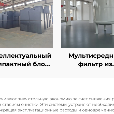
еллектуальный
Мультисредн
мпактный блок
фильтр из
MBBR для
углеродистой с
ановки очистки
с кварцевы
точных вод и
песком и
тегрированной
активирован
чивают значительную экономию за счет снижения р
стадиям очистки. Эти системы устраняют необходи
стемы очистки
углём для очи
окращая эксплуатационные расходы и одновременно