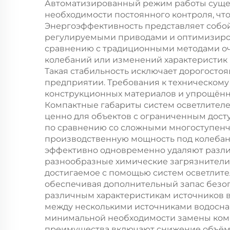
бы
Автоматизированный режим работы сущес
необходимости постоянного контроля, чт
Энергоэффективность представляет собо
регулируемыми приводами и оптимизиро
сравнению с традиционными методами оч
колебаний или изменений характеристик 
Такая стабильность исключает дорогосто
предприятии. Требования к техническом
конструкционных материалов и упрощённых
Компактные габариты систем осветлителе
ценно для объектов с ограниченным дост
по сравнению со сложными многоступенч
производственную мощность под колебан
эффективно одновременно удаляют разли
разнообразные химические загрязнители,
достигаемое с помощью систем осветлите
обеспечивая дополнительный запас безопа
различным характеристикам источников в
между несколькими источниками водосна
минимальной необходимости замены компо
преимущества включают снижение объёмо