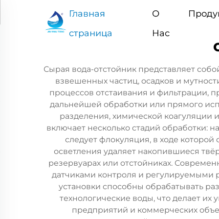
Главная
О
Проду
страница
Нас
Сырая вода-отстойник представляет собо
взвешенных частиц, осадков и мутност
процессов отстаивания и фильтрации, п
дальнейшей обработки или прямого исп
разделения, химической коагуляции 
включает несколько стадий обработки: 
следует флокуляция, в ходе которой
осветления удаляет накопившиеся твё
резервуарах или отстойниках. Совреме
датчиками контроля и регулируемыми р
установки способны обрабатывать ра
технологические воды, что делает и
предприятий и коммерческих объек