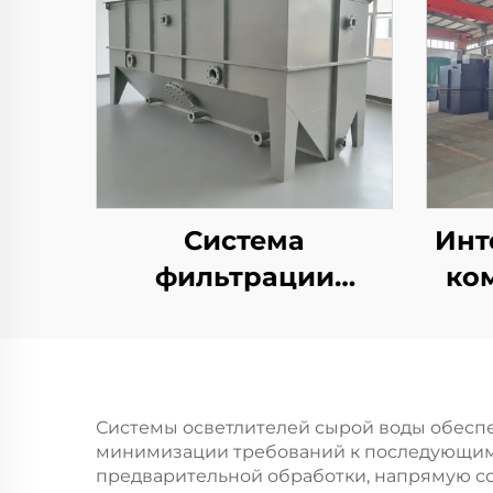
Система
Инт
фильтрации
ко
сточных вод и
разделения нефти и
уст
воды по методу CPI
с
с насосом PLC и
ин
Системы осветлителей сырой воды обеспе
минимизации требований к последующим 
электродвигателем
си
предварительной обработки, напрямую с