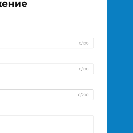
жение
0/100
0/100
0/200