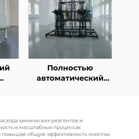
ий
Полностью
автоматический
тали
углеродистый
м
стальной фильтр
для скорлупы
ным
грецких орехов для
асхода химических реагентов и
мость в масштабных процессах
стки
очистки сточных
 повышая общую эффективность очистки.