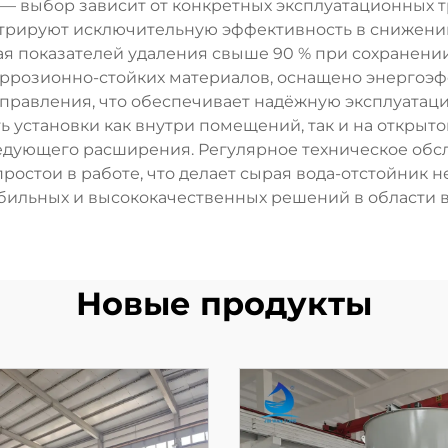
— выбор зависит от конкретных эксплуатационных т
стрируют исключительную эффективность в снижени
ая показателей удаления свыше 90 % при сохранени
оррозионно-стойких материалов, оснащено энерго
авления, что обеспечивает надёжную эксплуатацию
 установки как внутри помещений, так и на открыто
едующего расширения. Регулярное техническое обс
остои в работе, что делает сырая вода-отстойник 
бильных и высококачественных решений в области в
Новые продукты