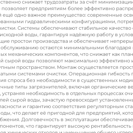
товых стоков
промышленн
твенно снижает трудозатраты за счёт минимизации
о позволяет предприятиям более эффективно распре
сточных во
й ещё одно важное преимущество: современные осв
ванными гидравлическими конфигурациями, потр
истки. Системы обеспечивают стабильное качество
исходной воды, гарантируя надёжную работу в усл
ящие простои производства и обеспечивает непреры
у обслуживанию остаются минимальными благодаря
 механических компонентов, что снижает как плано
й сырой воды позволяют максимально эффективно и
упным пространством. Монтаж осуществляется прос
атыми системами очистки. Операционная гибкость 
ия спроса без необходимости в существенных моди
чные типы загрязнителей, включая органические в
 устраняя необходимость в отдельных процессах очи
лей сырой воды, зачастую превосходит установлен
сности и гарантию соответствия регуляторным стан
оды, что делает её пригодной для предприятий, ко
бжения. Долговечность в эксплуатации обеспечива
нентов, что гарантирует высокую рентабельность 
в химических отходов и уменьшение общего углеро