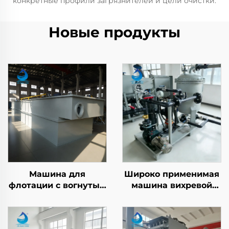
конкретные профили загрязнителей и цели очистки.
Новые продукты
Машина для
Широко применимая
флотации с вогнутым
машина вихревой
воздухом
флотации с
растворённым
воздухом (DAF) для