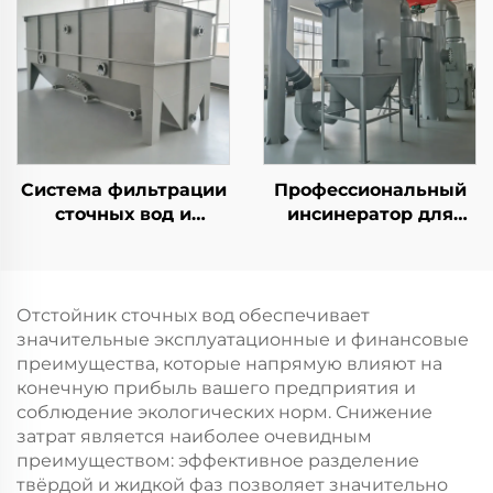
очистки сточных вод
Система фильтрации
Профессиональный
сточных вод и
инсинератор для
разделения нефти и
сжигания твердых
воды по методу CPI с
бытовых и
насосом PLC и
промышленных
электродвигателем
отходов в отелях и на
Отстойник сточных вод обеспечивает
производстве
значительные эксплуатационные и финансовые
преимущества, которые напрямую влияют на
конечную прибыль вашего предприятия и
соблюдение экологических норм. Снижение
затрат является наиболее очевидным
преимуществом: эффективное разделение
твёрдой и жидкой фаз позволяет значительно