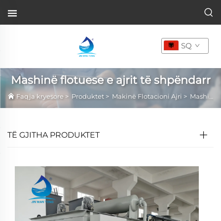
SQ
Mashinë flotuese e ajrit të shpëndarr
Faqja kryesore
>
Produktet
>
Makinë Flotacioni Ajri
>
Mashinë flotuese e ajrit të shpëndarr
TË GJITHA PRODUKTET