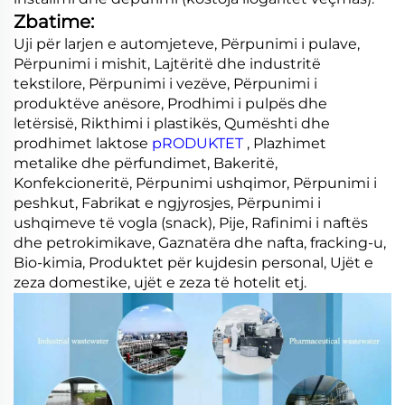
Zbatime:
Uji për larjen e automjeteve, Përpunimi i pulave,
Përpunimi i mishit, Lajtëritë dhe industritë
tekstilore, Përpunimi i vezëve, Përpunimi i
produktëve anësore, Prodhimi i pulpës dhe
letërsisë, Rikthimi i plastikës, Qumështi dhe
prodhimet laktose
pRODUKTET
, Plazhimet
metalike dhe përfundimet, Bakeritë,
Konfekcioneritë, Përpunimi ushqimor, Përpunimi i
peshkut, Fabrikat e ngjyrosjes, Përpunimi i
ushqimeve të vogla (snack), Pije, Rafinimi i naftës
dhe petrokimikave, Gaznatëra dhe nafta, fracking-u,
Bio-kimia, Produktet për kujdesin personal, Ujët e
zeza domestike, ujët e zeza të hotelit etj.