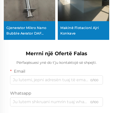
Gjenerator Mikro Nano
Makinë Flotacioni Ajri
Bubble Aerator DAF
Konkave
Flotacioni me Ajër të
Tretur Përbërës i Lirimit
për Trajtimin e Ujërave të
Merrni një Ofertë Falas
Papunë
Përfaqësuesi ynë do t’ju kontaktojë së shpejti.
Email
0/100
Whatsapp
0/100