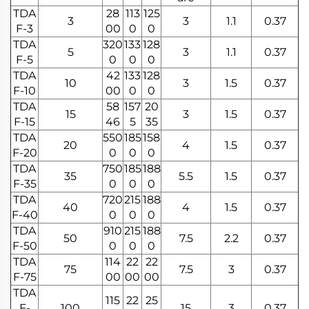
TDA
28
113
125
3
3
1.1
0.37
F-3
00
0
0
TDA
320
133
128
5
3
1.1
0.37
F-5
0
0
0
TDA
42
133
128
10
3
1.5
0.37
F-10
00
0
0
TDA
58
157
20
15
3
1.5
0.37
F-15
46
5
35
TDA
550
185
158
20
4
1.5
0.37
F-20
0
0
0
TDA
750
185
188
35
5.5
1.5
0.37
F-35
0
0
0
TDA
720
215
188
40
4
1.5
0.37
F-40
0
0
0
TDA
910
215
188
50
7.5
2.2
0.37
F-50
0
0
0
TDA
114
22
22
75
7.5
3
0.37
F-75
00
00
00
TDA
115
22
25
F-
100
15
3
0.37