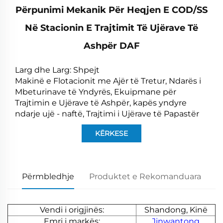
Përpunimi Mekanik Për Heqjen E COD/SS
Në Stacionin E Trajtimit Të Ujërave Të
Ashpër DAF
Larg dhe Larg: Shpejt
Makinë e Flotacionit me Ajër të Tretur, Ndarës i
Mbeturinave të Yndyrës, Ekuipmane për
Trajtimin e Ujërave të Ashpër, kapës yndyre
ndarje ujë - naftë, Trajtimi i Ujërave të Papastër
KËRKESE
Përmbledhje
Produktet e Rekomanduara
Vendi i origjinës:
Shandong, Kinë
Emri i markës:
Jinwantong