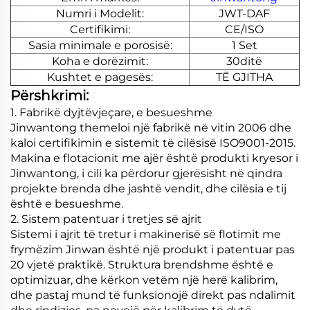
Numri i Modelit:
JWT-DAF
Certifikimi:
CE/ISO
Sasia minimale e porosisë:
1 Set
Koha e dorëzimit:
30ditë
Kushtet e pagesës:
TË GJITHA
Përshkrimi:
1. Fabrikë dyjtëvjeçare, e besueshme
Jinwantong themeloi një fabrikë në vitin 2006 dhe
kaloi certifikimin e sistemit të cilësisë ISO9001-2015.
Makina e flotacionit me ajër është produkti kryesor i
Jinwantong, i cili ka përdorur gjerësisht në qindra
projekte brenda dhe jashtë vendit, dhe cilësia e tij
është e besueshme.
2. Sistem patentuar i tretjes së ajrit
Sistemi i ajrit të tretur i makinerisë së flotimit me
frymëzim Jinwan është një produkt i patentuar pas
20 vjetë praktikë. Struktura brendshme është e
optimizuar, dhe kërkon vetëm një herë kalibrim,
dhe pastaj mund të funksionojë direkt pas ndalimit