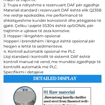
2. Trupa e ndryshme e rezervuarit DAF për zgjedhje
Materiali standard i rezervuarit DAF është elik Q235B
me veshje epoksidike, me performancë të
shkëlqyeshme kundër korrozionit dhe jetëgjatësi të
gjatë. Çeliku i pajetë SS304 është opSIONAL për
trajtimin e ujërave të zeza korrozive.
3. Hopper i lëngshëm opsional
Hopperi i brendshëm i lëngut është opsional për
heqjen e lehtë të sedimenteve.
4. Kontroll automatik opsional me PLC
Lloji standard i kontrollit të sistemit DAF është
kontroll manual në vend, me mundësi zgjedhjeje të
kontrollit automatik me PLC.
Specifikimi i detajeve