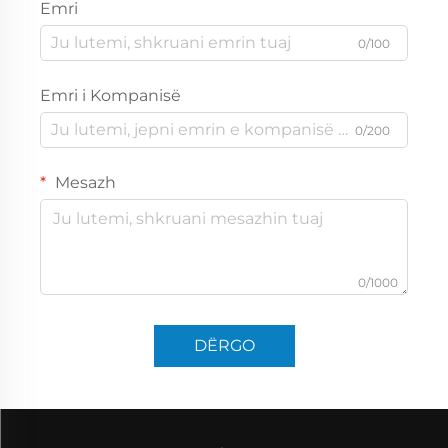
Emri
0/100
Emri i Kompanisë
0/200
Mesazh
0/1000
DËRGO