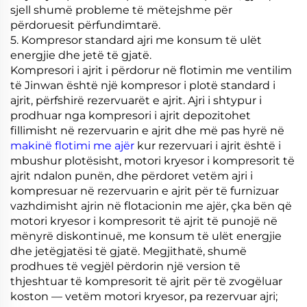
sjell shumë probleme të mëtejshme për
përdoruesit përfundimtarë.
5. Kompresor standard ajri me konsum të ulët
energjie dhe jetë të gjatë.
Kompresori i ajrit i përdorur në flotimin me ventilim
të Jinwan është një kompresor i plotë standard i
ajrit, përfshirë rezervuarët e ajrit. Ajri i shtypur i
prodhuar nga kompresori i ajrit depozitohet
fillimisht në rezervuarin e ajrit dhe më pas hyrë në
makinë flotimi me ajër
kur rezervuari i ajrit është i
mbushur plotësisht, motori kryesor i kompresorit të
ajrit ndalon punën, dhe përdoret vetëm ajri i
kompresuar në rezervuarin e ajrit për të furnizuar
vazhdimisht ajrin në flotacionin me ajër, çka bën që
motori kryesor i kompresorit të ajrit të punojë në
mënyrë diskontinuë, me konsum të ulët energjie
dhe jetëgjatësi të gjatë. Megjithatë, shumë
prodhues të vegjël përdorin një version të
thjeshtuar të kompresorit të ajrit për të zvogëluar
koston — vetëm motori kryesor, pa rezervuar ajri;