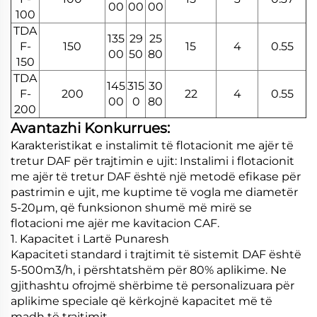
00
00
00
100
TDA
135
29
25
F-
150
15
4
0.55
00
50
80
150
TDA
145
315
30
F-
200
22
4
0.55
00
0
80
200
Avantazhi Konkurrues:
Karakteristikat e instalimit të flotacionit me ajër të
tretur DAF për trajtimin e ujit: Instalimi i flotacionit
me ajër të tretur DAF është një metodë efikase për
pastrimin e ujit, me kuptime të vogla me diametër
5-20μm, që funksionon shumë më mirë se
flotacioni me ajër me kavitacion CAF.
1. Kapacitet i Lartë Punaresh
Kapaciteti standard i trajtimit të sistemit DAF është
5-500m3/h, i përshtatshëm për 80% aplikime. Ne
gjithashtu ofrojmë shërbime të personalizuara për
aplikime speciale që kërkojnë kapacitet më të
madh të trajtimit.