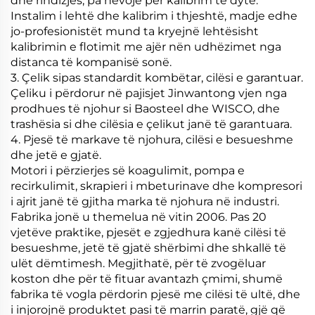
dhe rindizjes, pa nevojë për kalibrim të dytë.
Instalim i lehtë dhe kalibrim i thjeshtë, madje edhe
jo-profesionistët mund ta kryejnë lehtësisht
kalibrimin e flotimit me ajër nën udhëzimet nga
distanca të kompanisë sonë.
3. Çelik sipas standardit kombëtar, cilësi e garantuar.
Çeliku i përdorur në pajisjet Jinwantong vjen nga
prodhues të njohur si Baosteel dhe WISCO, dhe
trashësia si dhe cilësia e çelikut janë të garantuara.
4. Pjesë të markave të njohura, cilësi e besueshme
dhe jetë e gjatë.
Motori i përzierjes së koagulimit, pompa e
recirkulimit, skrapieri i mbeturinave dhe kompresori
i ajrit janë të gjitha marka të njohura në industri.
Fabrika jonë u themelua në vitin 2006. Pas 20
vjetëve praktike, pjesët e zgjedhura kanë cilësi të
besueshme, jetë të gjatë shërbimi dhe shkallë të
ulët dëmtimesh. Megjithatë, për të zvogëluar
koston dhe për të fituar avantazh çmimi, shumë
fabrika të vogla përdorin pjesë me cilësi të ultë, dhe
i injorojnë produktet pasi të marrin paratë, gjë që