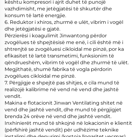
kështu kompresori i ajrit duhet të punojë
vazhdimisht, me jetëgjatësi të shkurtër dhe
konsum të lartë energjie.
6. Reduktor i xhiros, zhurmë e ulët, vibrim i vogël
dhe jetëgjatësi e gjatë.
Përzierësi i koagulimit Jinwantong përdor
zvogëlues të shpejtësisë me enë, i cili është më i
shtrenjtë se zvogëluesi cikloidal me pinzë, por ka
efikasitet të lartë transmetimi, funksionim të
qëndrueshëm, vibrim të vogël dhe zhurmë të ulët.
Megjithatë, shumë fabrika të vogla përdorin
zvogëlues cikloidal me pinzë.
7. Përgjigje e shpejtë pas shitjes, e cila mund të
realizojë kalibrime në vend në vend dhe jashtë
vendit.
Makina e flotacionit Jinwan Ventilating shitet në
vend dhe jashtë vendit, dhe mund të përgjigjet
brenda 24 orëve në vend dhe jashtë vendit.
Inxhinierët mund të shkojnë në lokacionin e klientit
(përfshirë jashtë vendit) për udhëzime teknike
instalimi dhe depurimi (kostoja llogaritet veçmas).