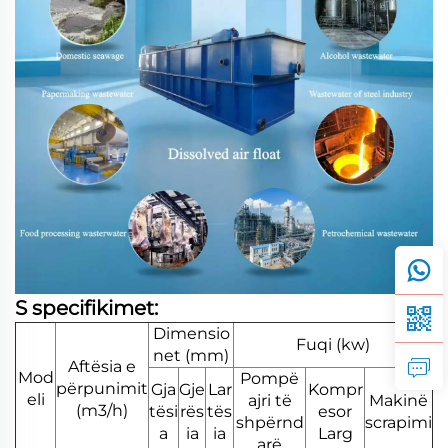
S
specifikimet:
Dimensio
Fuqi (kw)
net (mm)
Aftësia e
Mod
Pompë
përpunimit
Gja
Gje
Lar
Kompr
eli
ajri të
Makinë
(m3/h)
tësi
rës
tës
esor
shpërnd
scrapimi
a
ia
ia
Larg
arë