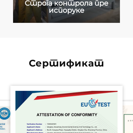
Строга контрола пре
испоруке
Сертификат