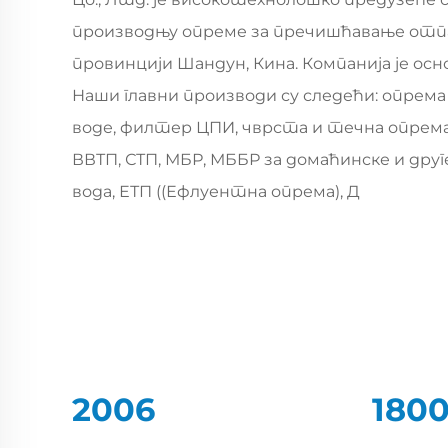
производњу опреме за пречишћавање отпа
провинцији Шандун, Кина. Компанија је основ
Наши главни производи су следећи: опрема
воде, филтер ЦПИ, чврста и течна опрема 
ВВТП, СТП, МБР, МББР за домаћинске и дру
вода, ЕТП ((Ефлуентна опрема), Д
2006
180