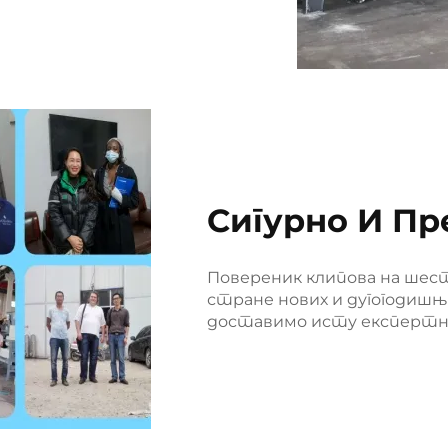
Сигурно И Пр
Повереник клипова на шес
стране нових и дугогодишњ
доставимо исту експертнос