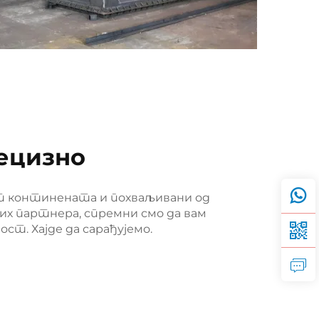
ецизно
т континената и похваљивани од
их партнера, спремни смо да вам
т. Хајде да сарађујемо.