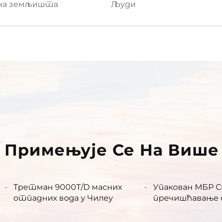
на земљишта
Људи
Примењује Се На Више
Третман 9000T/D масних
Упакован МБР 
отпадних вода у Чилеу
пречишћавање 
1.000 м3/дан у 