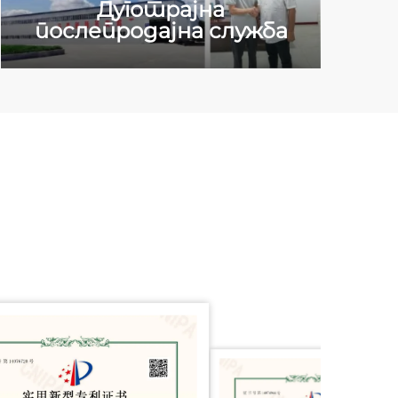
Дуготрајна
послепродајна служба