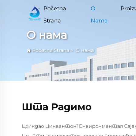
Početna
O
Proiz
Strana
Nama
О нама
Početna Strana
>
О нама
Шта Радимо
Цхиндао Џинвантонг Енвиронментал Сајенц
Цо., Лтд. је високотехнолошко предузеће 