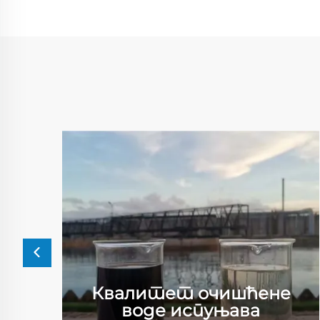
Квалитет очишћене
воде испуњава