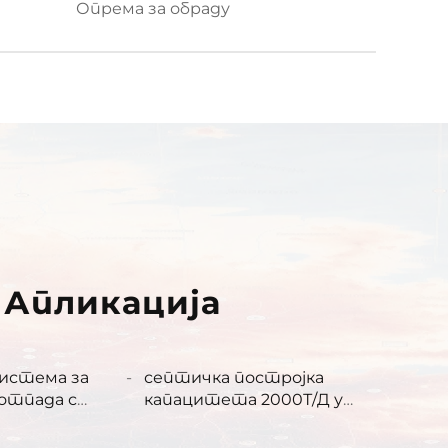
Опрема за обраду
 Апликација
Система за
септичка постројка
отпада са
капацитета 2000Т/Д у
Британији
Гвадалахари, Мексико