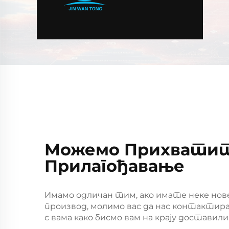
Можемо Прихвати
Прилагођавање
Имамо одличан тим, ако имате неке нове
производ, молимо вас да нас контактир
с вама како бисмо вам на крају доставил