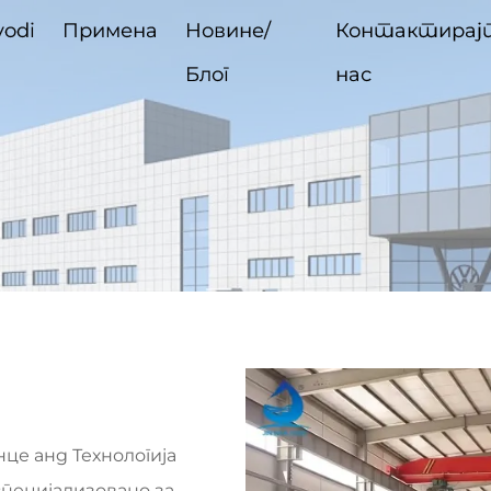
vodi
Примена
Новине/
Контактирај
Блог
нас
е анд Технологија
специјализовано за