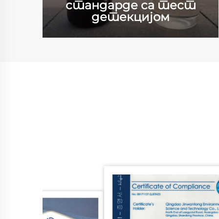
стандарде са тест
а
детекцијом