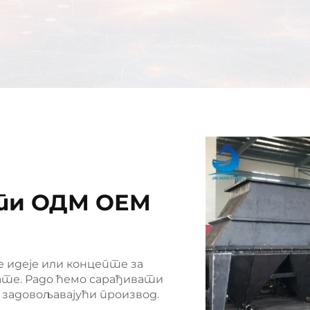
ти ОДМ ОЕМ
 идеје или концепте за
ате. Радо ћемо сарађивати
и задовољавајући производ.