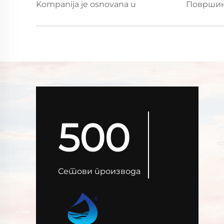
Kompanija je osnovana u
Површи
500
Сетови производа