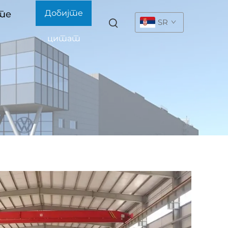
Добијте
те
SR
цитат