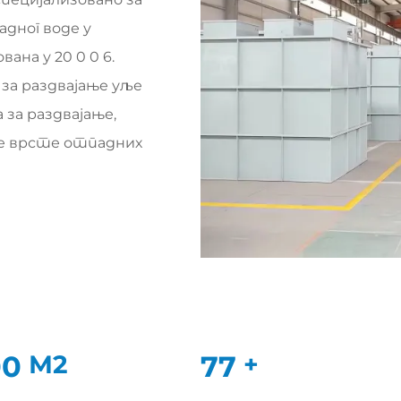
дног воде у
ана у 20 0 0 6.
 за раздвајање уље
за раздвајање,
ге врсте отпадних
00
М2
77
+