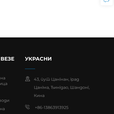
 ВЕЗЕ
УКРАСНИ
на
43, пут Цангнан, град
ица
Цангма, Ђингдао, Шандонг,
а
Кина
води
+86-13863913925
на