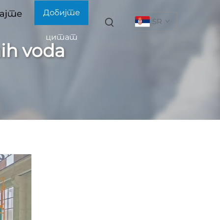
Добијте
ајте
SR
цитат
nih voda