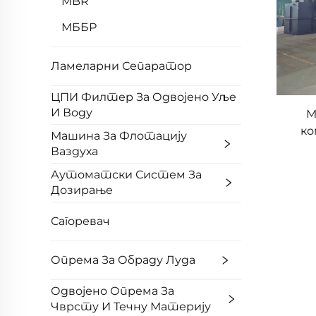
MBR
МББР
Ламеларни Сепаратор
ЦПИ Филтер За Одвојено Уље
И Воду
М
ко
Машинa За Флотацију
опр
Ваздуха
Аутоматски Систем За
ин
Дозирање
пре
Сагоревач
Опрема За Обраду Луда
Одвојено Опрема За
Чврсту И Течну Материју