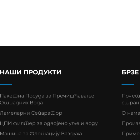
НАШИ ПРОДУКТИ
БРЗЕ
Пакетна Посуда за Пречишћавање
Почет
Отпадних Вода
стран
Ламеларни Сепаратор
О нам
ЦПИ филтер за одвојено уље и воду
Произ
Машинa за Флотацију Ваздуха
Приме