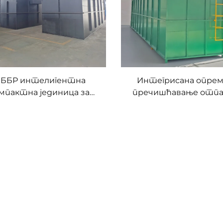
ББР интелигентна
Интегрисана опрем
мпактна јединица за
пречишћавање отпа
ему за пречишћавање
вода МБР за општи
отпадних вода и
отпадне воде
тегрисани систем за
чишћавање отпадних
вода