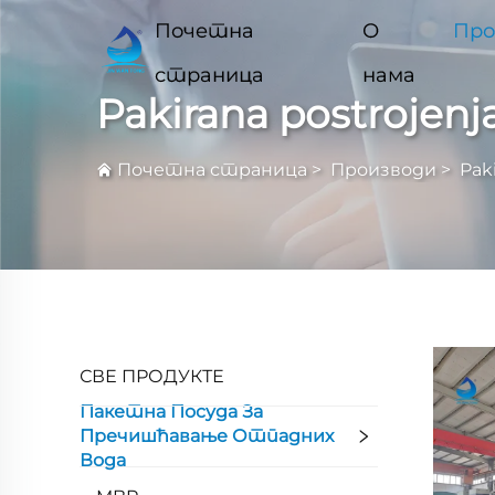
Почетна
О
Про
страница
нама
Pakirana postrojenj
Почетна страница
>
Производи
>
Pak
СВЕ ПРОДУКТЕ
Пакетна Посуда За
Пречишћавање Отпадних
Вода