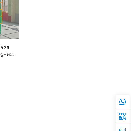
а за
дних
нске