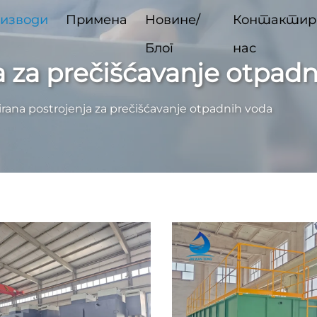
изводи
Примена
Новине/
Контактир
Блог
нас
a za prečišćavanje otpad
irana postrojenja za prečišćavanje otpadnih voda