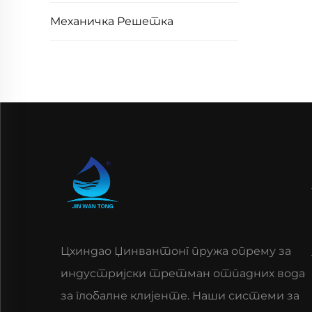
Механичка Решетка
Цхиндао Џинвантонг пружа опрему за
индустријски третман отпадних вода
за глобалне клијенте. Наши системи за