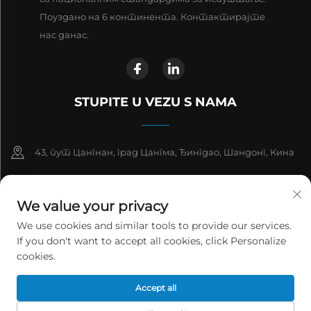
Поуздано на 6 континента. Контактирајте
нас данас.
STUPITE U VEZU S NAMA
43, пут Цангнан, град Цангма, Ђингдао, Шандонг, Кина
+86-13863913925
We value your privacy
+86 532 81912653
We use cookies and similar tools to provide our services.
If you don't want to accept all cookies, click Personalize
[email protected]
cookies.
Ауторско право © 2026 Цхиндао Џинвантонг Еколошка наука и
Accept all
технологија Цо, Лтд. Сва права су задржана.
Политике
приватности