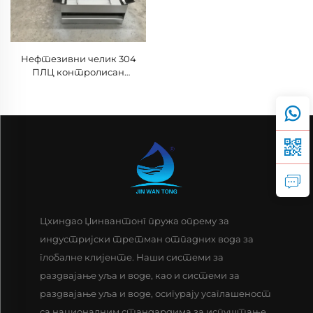
Нефтезивни челик 304
ПЛЦ контролисан
механички бар екран
решетке за
пречишћавање отпадних
вода
Цхиндао Џинвантонг пружа опрему за
индустријски третман отпадних вода за
глобалне клијенте. Наши системи за
раздвајање уља и воде, као и системи за
раздвајање уља и воде, осигурају усаглашеност
са националним стандардима за испуштање.