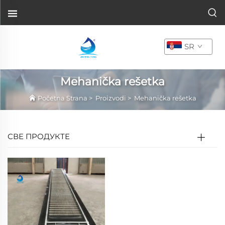
SR
Mehanička rešetka
Početna Strana
>
Proizvodi
>
Mehanička rešetka
СВЕ ПРОДУКТЕ