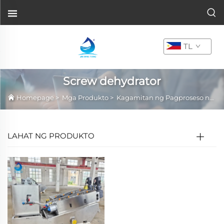
TL
Screw dehydrator
Homepage
>
Mga Produkto
>
Kagamitan ng Pagproseso ng Sludge
LAHAT NG PRODUKTO