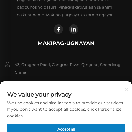
pagbuhos ng basura. Pinagkakatiwalaan sa anim
na kontinente. Makipag-ugnayan sa amin ngayon.
MAKIPAG-UGNAYAN
43, Cangnan Road, Cangma Town, Qingdao, Shandong,
China
+86-13863913925
We value your privacy
+86 532 81912653
We use cookies and similar tools to provide our services.
If you don't want to accept all cookies, click Personalize
[email protected]
cookies.
Copyright © 2026 Qingdao Jinwantong Environmental Science And
Accept all