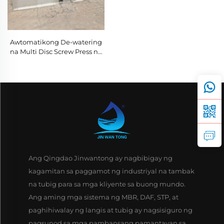
Awtomatikong De-watering
na Multi Disc Screw Press na
Gawa sa Stainless Steel,
Stacked Screw Sludge
Dehydrator
Ang Qingdao Jinwantong ay nagbibigay ng
kagamitan sa paggamot ng industriyal na tambak
na tubig para sa mga kliyente sa buong mundo.
Ang aming mga sistema ng MBR, DAF, STP, at
paghihiwalay ng langis at tubig ay nagsisiguro ng
pagsunod sa mga pambansang pamantayan sa