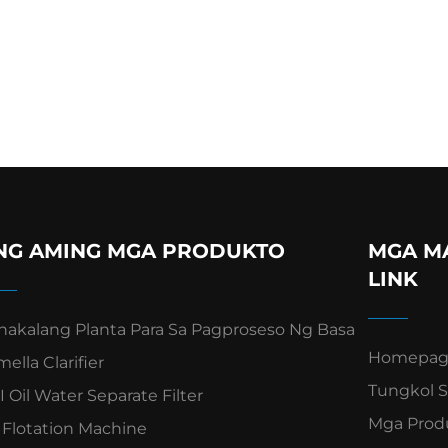
NG AMING MGA PRODUKTO
MGA MA
LINK
inakalang Planta Para Sa Pagproseso Ng Basa
Homepag
ella Clarifier
Tungkol 
 Oil Water Separate Filter
Mga Prod
r Flotation Machine