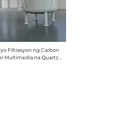
yo Filtrasyon ng Carbon
el Multimedia na Quartz
at Activated Carbon para
sa Pagtreatment ng
ndustriyal na Sewage