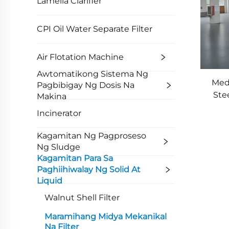
Lamella Clarifier
CPI Oil Water Separate Filter
Air Flotation Machine
Awtomatikong Sistema Ng
Med
Pagbibigay Ng Dosis Na
Ste
Makina
Sand 
Incinerator
I
Kagamitan Ng Pagproseso
Ng Sludge
Kagamitan Para Sa
Paghiihiwalay Ng Solid At
Liquid
Walnut Shell Filter
Maramihang Midya Mekanikal
Na Filter