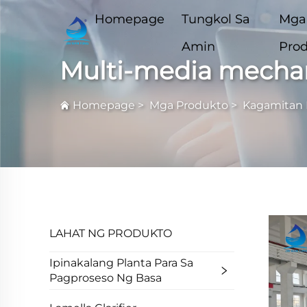
Homepage
Tungkol Sa
Mga
Amin
Pro
Multi-media mechani
Homepage
>
Mga Produkto
>
Kagamitan P
LAHAT NG PRODUKTO
Ipinakalang Planta Para Sa
Pagproseso Ng Basa