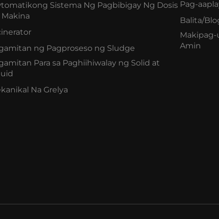
Pag-aapla
tomatikong Sistema Ng Pagbibigay Ng Dosis
 Makina
Balita/Blo
cinerator
Makipag-
Amin
gamitan ng Pagproseso ng Sludge
gamitan Para sa Paghiihiwalay ng Solid at
quid
kanikal Na Grelya