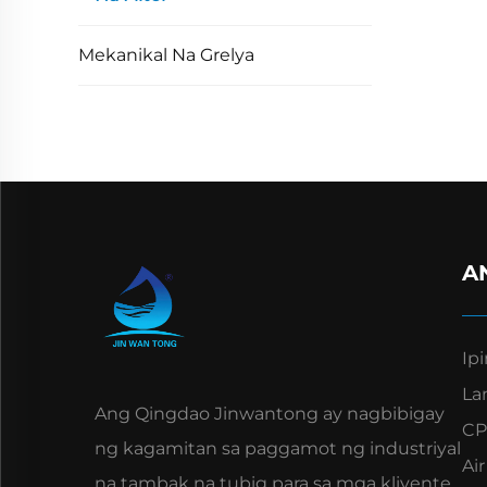
Mekanikal Na Grelya
A
Ip
Lam
Ang Qingdao Jinwantong ay nagbibigay
CPI
ng kagamitan sa paggamot ng industriyal
Ai
na tambak na tubig para sa mga kliyente