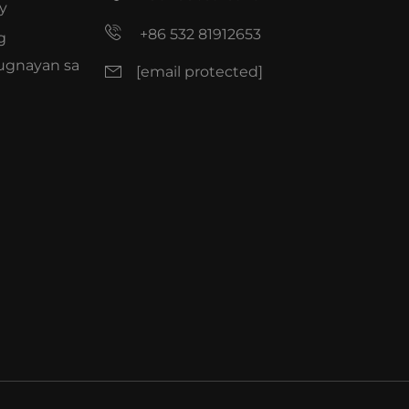
y
+86 532 81912653
g
ugnayan sa
[email protected]