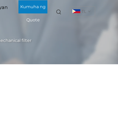
Kumuha ng
yan
TL
Quote
chanical filter