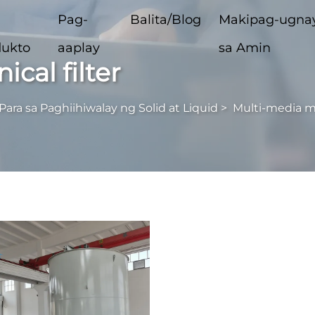
Pag-
Balita/Blog
Makipag-ugna
dukto
aaplay
sa Amin
cal filter
ara sa Paghiihiwalay ng Solid at Liquid
>
Multi-media me