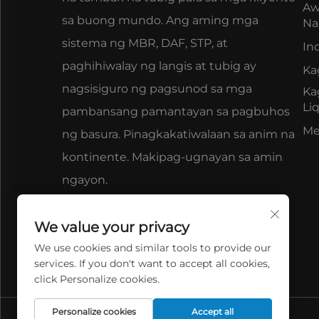
Aw
sa buong mundo. Ang aming mga
Na
sistema ng MBR, DAF, STP, at
In
paghihiwalay ng langis at tubig ay
Ka
nagsisiguro ng pagsunod sa mga
Ka
Li
pambansang pamantayan sa pagbuhos
Me
ng basura. Pinagkakatiwalaan sa anim na
kontinente. Makipag-ugnayan sa amin
ngayon.
We value your privacy
We use cookies and similar tools to provide our
services. If you don't want to accept all cookies,
click Personalize cookies.
Personalize cookies
Accept all