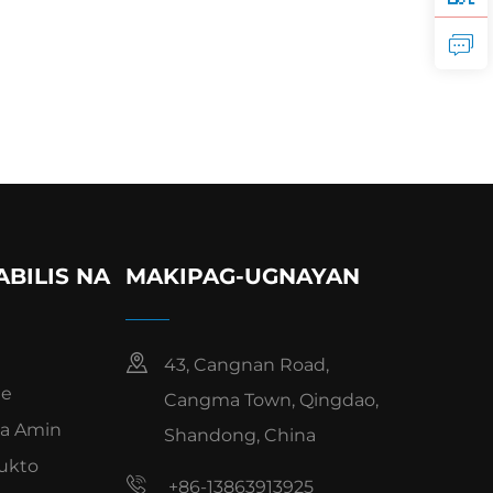
BILIS NA
MAKIPAG-UGNAYAN
43, Cangnan Road,
e
Cangma Town, Qingdao,
Sa Amin
Shandong, China
ukto
+86-13863913925