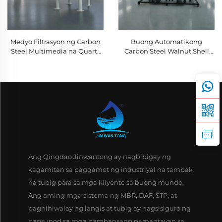
Medyo Filtrasyon ng Carbon
Buong Automatikong
Steel Multimedia na Quartz
Carbon Steel Walnut Shell
Sand at Activated Carbon
Filter para sa Pagtrato ng
para sa Pagtreatment ng
Tubig na Marumi
Industriyal na Sewage
Ang Qingdao Jinwantong ay nagbibigay ng
kagamitan sa paggamot ng industriyal na tambak
na tubig para sa mga kliyente sa buong mundo.
Ang aming mga sistema ng MBR, DAF, STP, at
paghihiwalay ng langis at tubig ay nagsisiguro ng
pagsunod sa mga pambansang pamantayan sa