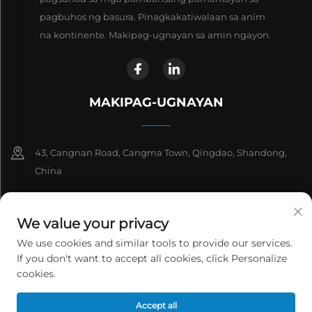
pagbuhos ng basura. Pinagkakatiwalaan sa anim
na kontinente. Makipag-ugnayan sa amin ngayon.
MAKIPAG-UGNAYAN
43, Cangnan Road, Cangma Town, Qingdao, Shandong,
China
+86-13863913925
We value your privacy
+86 532 81912653
We use cookies and similar tools to provide our services.
If you don't want to accept all cookies, click Personalize
[email protected]
cookies.
Copyright © 2026 Qingdao Jinwantong Environmental Science And
Accept all