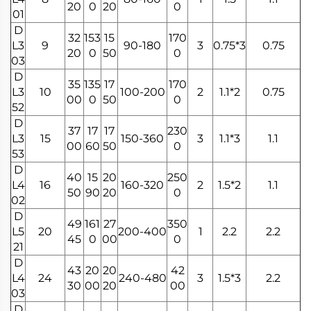
20
0
20
0
01
D
32
153
15
170
L3
9
90-180
3
0.75*3
0.75
20
0
50
0
03
D
35
135
17
170
L3
10
100-200
2
1.1*2
0.75
00
0
50
0
52
D
37
17
17
230
L3
15
150-360
3
1.1*3
1.1
00
60
50
0
53
D
40
15
20
250
L4
16
160-320
2
1.5*2
1.1
50
90
20
0
02
D
49
161
27
350
L5
20
200-400
1
2.2
2.2
45
0
00
0
21
D
43
20
20
42
L4
24
240-480
3
1.5*3
2.2
30
00
20
00
03
D