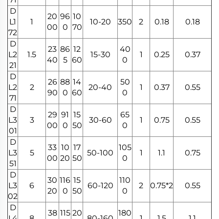
D
20
96
10
L1
1
10-20
350
2
0.18
0.18
00
0
70
72
D
23
86
12
40
L2
1.5
15-30
1
0.25
0.37
40
5
60
0
21
D
26
88
14
50
L2
2
20-40
1
0.37
0.55
90
0
60
0
71
D
29
91
15
65
L3
3
30-60
1
0.75
0.55
00
0
50
0
01
D
33
10
17
105
L3
5
50-100
1
1.1
0.75
00
20
50
0
51
D
30
116
15
110
L3
6
60-120
2
0.75*2
0.55
20
0
50
0
02
D
38
115
20
180
L4
8
80-160
1
1.5
1.1