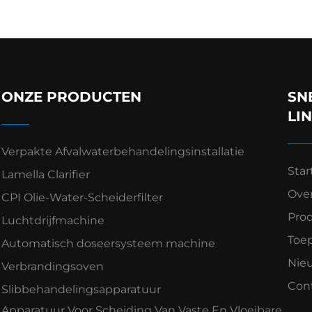
ONZE PRODUCTEN
SN
LI
Verpakte Afvalwaterbehandelingsinstallatie
Star
Lamella Clarifier
Ove
CPI Olie-Water-Scheiderfilter
Pro
Luchtdrijfmachine
Toe
Automatisch doseersysteem machine
Nie
Verbrandingsoven
Con
Slibbehandelingsapparatuur
Apparatuur Voor Scheiding Van Vaste En Vloeibare