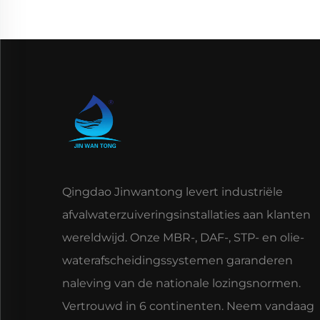
Qingdao Jinwantong levert industriële
afvalwaterzuiveringsinstallaties aan klanten
wereldwijd. Onze MBR-, DAF-, STP- en olie-
waterafscheidingssystemen garanderen
naleving van de nationale lozingsnormen.
Vertrouwd in 6 continenten. Neem vandaag