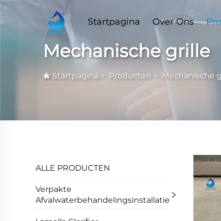
Startpagina
Over Ons
Pr
Mechanische grille
Startpagina
>
Producten
>
Mechanische gr
ALLE PRODUCTEN
Verpakte
Afvalwaterbehandelingsinstallatie