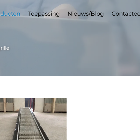
oducten
Toepassing
Nieuws/Blog
Contactee
ille