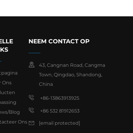
ELLE
NEEM CONTACT OP
NKS
43, Cangnan Road, Cangma
tpagina
Town, Qingdao, Shandong,
r Ons
China
ducten
+86-13863913925
passing
+86 532 81912653
uws/Blog
tacteer Ons
[email protected]