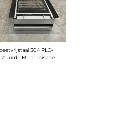
oestvrijstaal 304 PLC-
stuurde Mechanische
arschermrooster voor
fvalwaterbehandeling