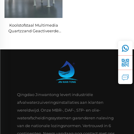
Koolstofstaal Multimedia
Quartzzand Geactiveerde
Koolfiltratie voor Industriële
Rioolwaterbehandeling
Qingdao Jinwantong levert industriële
afvalwaterzuiveringsinstallaties aan klanten
wereldwijd. Onze MBR-, DAF-, STP- en olie-
waterafscheidingssystemen garanderen naleving
van de nationale lozingsnormen. Vertrouwd in 6
continenten. Neem vandaag nog contact met ons