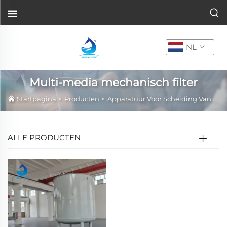
NL
Multi-media mechanisch filter
Startpagina
>
Producten
>
Apparatuur Voor Scheiding Van Vaste En Vloeibare Stoffen
ALLE PRODUCTEN