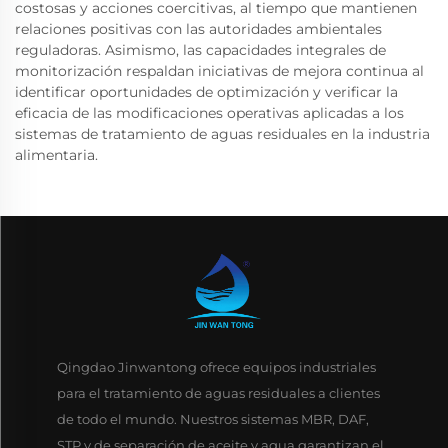
costosas y acciones coercitivas, al tiempo que mantienen
relaciones positivas con las autoridades ambientales
reguladoras. Asimismo, las capacidades integrales de
monitorización respaldan iniciativas de mejora continua al
identificar oportunidades de optimización y verificar la
eficacia de las modificaciones operativas aplicadas a los
sistemas de tratamiento de aguas residuales en la industria
alimentaria.
Qingdao Jinwantong ofrece equipos industriales
para el tratamiento de aguas residuales a clientes
de todo el mundo. Nuestros sistemas MBR, DAF,
STP y de separación de aceite y agua garantizan el