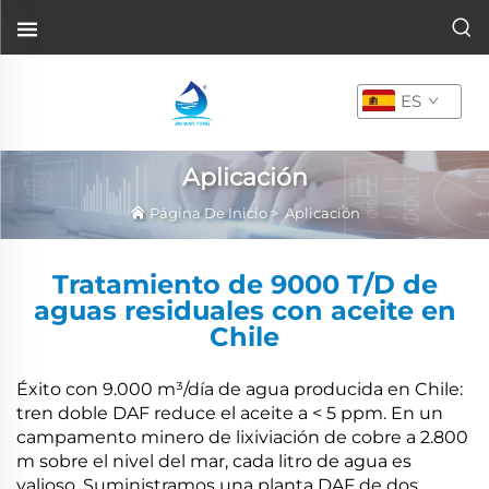
ES
Aplicación
Página De Inicio
>
Aplicación
Tratamiento de 9000 T/D de
aguas residuales con aceite en
Chile
Éxito con 9.000 m³/día de agua producida en Chile:
tren doble DAF reduce el aceite a < 5 ppm. En un
campamento minero de lixiviación de cobre a 2.800
m sobre el nivel del mar, cada litro de agua es
valioso. Suministramos una planta DAF de dos