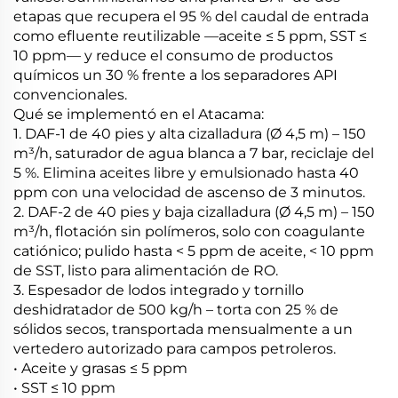
etapas que recupera el 95 % del caudal de entrada
como efluente reutilizable —aceite ≤ 5 ppm, SST ≤
10 ppm— y reduce el consumo de productos
químicos un 30 % frente a los separadores API
convencionales.
Qué se implementó en el Atacama:
1. DAF-1 de 40 pies y alta cizalladura (Ø 4,5 m) – 150
m³/h, saturador de agua blanca a 7 bar, reciclaje del
5 %. Elimina aceites libre y emulsionado hasta 40
ppm con una velocidad de ascenso de 3 minutos.
2. DAF-2 de 40 pies y baja cizalladura (Ø 4,5 m) – 150
m³/h, flotación sin polímeros, solo con coagulante
catiónico; pulido hasta < 5 ppm de aceite, < 10 ppm
de SST, listo para alimentación de RO.
3. Espesador de lodos integrado y tornillo
deshidratador de 500 kg/h – torta con 25 % de
sólidos secos, transportada mensualmente a un
vertedero autorizado para campos petroleros.
• Aceite y grasas ≤ 5 ppm
• SST ≤ 10 ppm