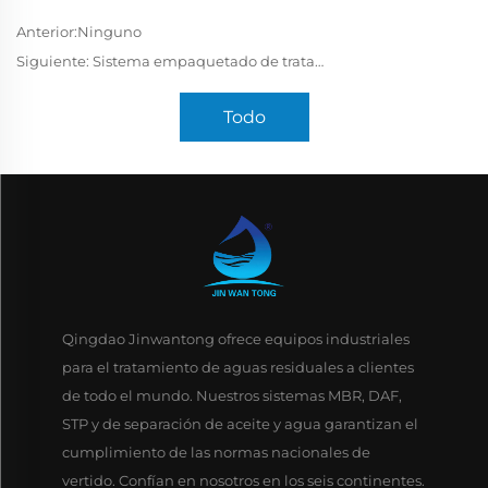
Anterior:
Ninguno
Siguiente:
Sistema empaquetado de tratamiento de aguas residuales MBR con capacidad de 1.000 m³/día en el Reino Unido
Todo
Qingdao Jinwantong ofrece equipos industriales
para el tratamiento de aguas residuales a clientes
de todo el mundo. Nuestros sistemas MBR, DAF,
STP y de separación de aceite y agua garantizan el
cumplimiento de las normas nacionales de
vertido. Confían en nosotros en los seis continentes.