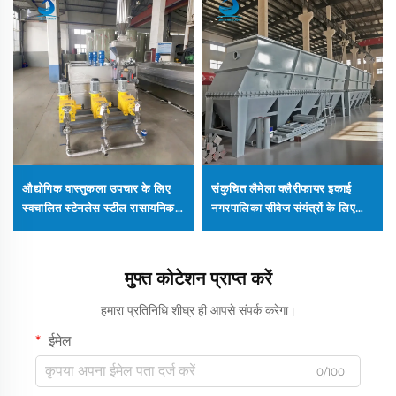
औद्योगिक वास्तुकला उपचार के लिए
संकुचित लैमेला क्लैरीफायर इकाई
स्वचालित स्टेनलेस स्टील रासायनिक
नगरपालिका सीवेज संयंत्रों के लिए
पीएएम/पीएसी फ्लॉक्यूलेंट डोज़िंग और
अनुकूलित मूल्यवान स्थापना स्थान की
मिश्रण मशीन
बचत के लिए
मुफ्त कोटेशन प्राप्त करें
हमारा प्रतिनिधि शीघ्र ही आपसे संपर्क करेगा।
ईमेल
0/100