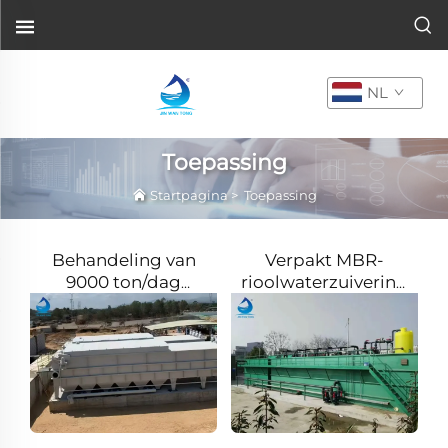
NL
Toepassing
Startpagina
>
Toepassing
Behandeling van
Verpakt MBR-
9000 ton/dag
rioolwaterzuiveringsys
oliehoudend
met een capaciteit
afvalwater in Chili
van 1.000 m³/dag in
Groot-Brittannië