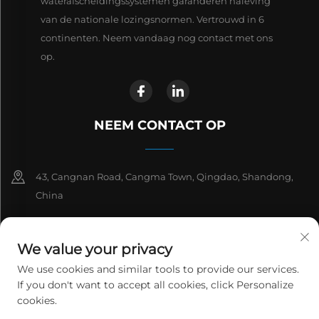
waterafscheidingssystemen garanderen naleving
van de nationale lozingsnormen. Vertrouwd in 6
continenten. Neem vandaag nog contact met ons
op.
NEEM CONTACT OP
43, Cangnan Road, Cangma Town, Qingdao, Shandong,
China
+86-13863913925
We value your privacy
+86 532 81912653
We use cookies and similar tools to provide our services.
If you don't want to accept all cookies, click Personalize
[email protected]
cookies.