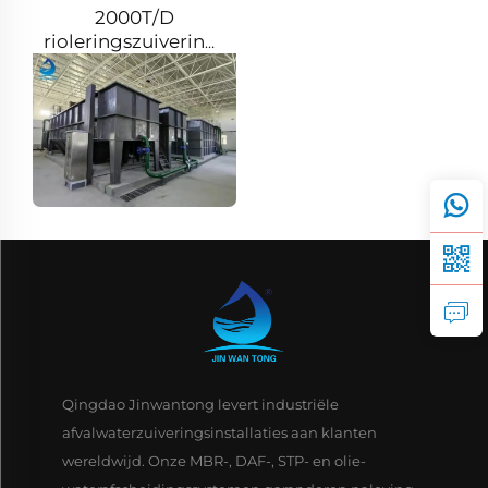
2000T/D
rioleringszuiveringsinstallatie
in Guadalajara,
Mexico
Qingdao Jinwantong levert industriële
afvalwaterzuiveringsinstallaties aan klanten
wereldwijd. Onze MBR-, DAF-, STP- en olie-