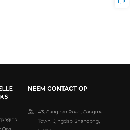
ELLE
NEEM CONTACT OP
NKS
43, Cangnan Road, Cangma
tpagina
Town, Qingdao, Shandong,
r Ons