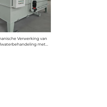
anische Verwerking van
alwaterbehandeling met
issolved Air Flotation-
achine voor COD/SS-
verwijdering in
waterzuiveringsinstallatie
DAF