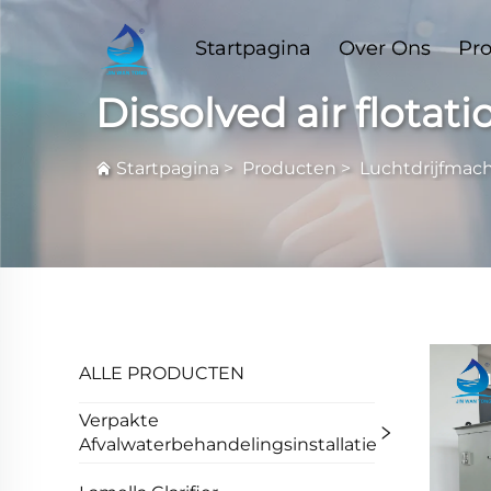
Startpagina
Over Ons
Pr
Dissolved air flotat
Startpagina
>
Producten
>
Luchtdrijfmac
ALLE PRODUCTEN
Verpakte
Afvalwaterbehandelingsinstallatie