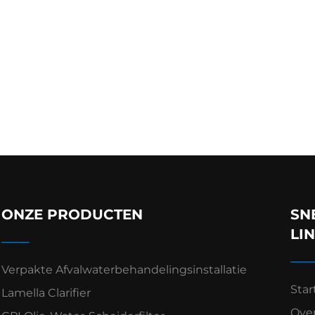
ONZE PRODUCTEN
SN
LI
Verpakte Afvalwaterbehandelingsinstallatie
Star
Lamella Clarifier
Ove