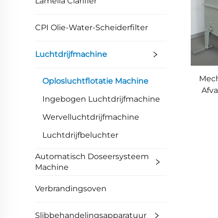
Lamella Clarifier
CPI Olie-Water-Scheiderfilter
Luchtdrijfmachine
Mech
Oplosluchtflotatie Machine
Afv
Ingebogen Luchtdrijfmachine
D
m
Wervelluchtdrijfmachine
Luchtdrijfbeluchter
Afval
Automatisch Doseersysteem
Machine
Verbrandingsoven
Slibbehandelingsapparatuur