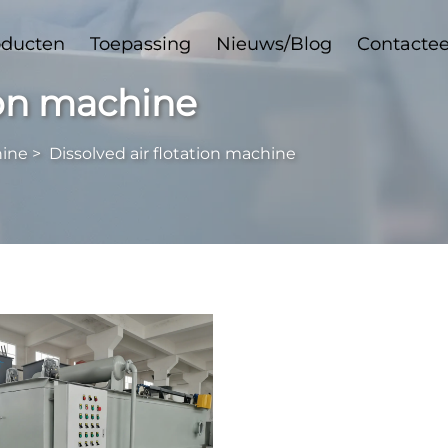
oducten
Toepassing
Nieuws/Blog
Contactee
ion machine
hine
>
Dissolved air flotation machine