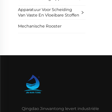
Apparatuur Voor Scheiding
Van Vaste En Vloeibare Stoffen
Mechanische Rooster
Qingdao Jinwantong levert industriële