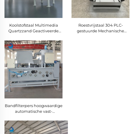
Koolstofstaal Multimedia
Roestvrijstaal 304 PLC-
Quartzzand Geactiveerde
gestuurde Mechanische
Koolfiltratie voor Industriële
Barschermrooster voor
Rioolwaterbehandeling
Afvalwaterbehandeling
Bandfilterpers hoogwaardige
automatische vast-
vloeistofscheiding
apparatuur voor
afvalwaterbehandeling