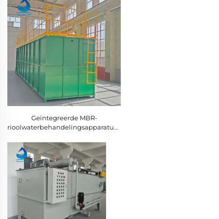
Geïntegreerde MBR-
rioolwaterbehandelingsapparatuur
voor gemeentelijk afvalwater,
milieuvriendelijke verpakte
installatie