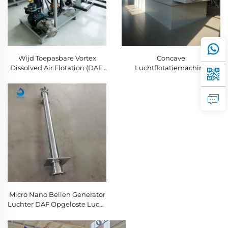
Wijd Toepasbare Vortex
Concave
Dissolved Air Flotation (DAF)
Luchtflotatiemachine
Machine voor
afvalwaterbehandeling
Micro Nano Bellen Generator
Luchter DAF Opgeloste Lucht
Flotatie Aanvoerunit voor
Afvalwaterbehandeling