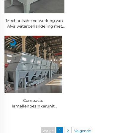
Mechanische Verwerking van
Afvalwaterbehandeling met
Dissolved Air Flotation-
machine voor COD/SS-
verwijdering in
Afvalwaterzuiveringsinstallatie
DAF
Compacte
lamellenbezinkerunit
geoptimaliseerd voor
gemeentelijke
rioleringinstallaties, bespaart
waardevolle installatieruimte
Vorige
1
2
Volgende