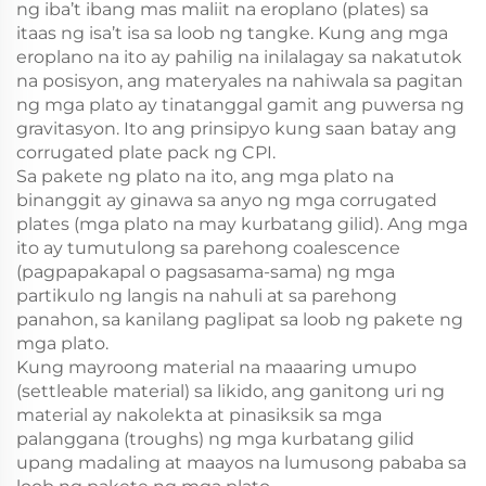
ng iba’t ibang mas maliit na eroplano (plates) sa
itaas ng isa’t isa sa loob ng tangke. Kung ang mga
eroplano na ito ay pahilig na inilalagay sa nakatutok
na posisyon, ang materyales na nahiwala sa pagitan
ng mga plato ay tinatanggal gamit ang puwersa ng
gravitasyon. Ito ang prinsipyo kung saan batay ang
corrugated plate pack ng CPI.
Sa pakete ng plato na ito, ang mga plato na
binanggit ay ginawa sa anyo ng mga corrugated
plates (mga plato na may kurbatang gilid). Ang mga
ito ay tumutulong sa parehong coalescence
(pagpapakapal o pagsasama-sama) ng mga
partikulo ng langis na nahuli at sa parehong
panahon, sa kanilang paglipat sa loob ng pakete ng
mga plato.
Kung mayroong material na maaaring umupo
(settleable material) sa likido, ang ganitong uri ng
material ay nakolekta at pinasiksik sa mga
palanggana (troughs) ng mga kurbatang gilid
upang madaling at maayos na lumusong pababa sa