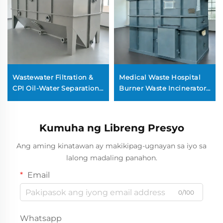
Wastewater Filtration &
Medical Waste Hospital
CPI Oil-Water Separation
Burner Waste Incinerator
System na may PLC Pump
System
& Motor
Kumuha ng Libreng Presyo
Ang aming kinatawan ay makikipag-ugnayan sa iyo sa
lalong madaling panahon.
Email
0/100
Whatsapp