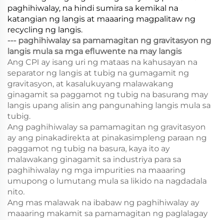
paghihiwalay, na hindi sumira sa kemikal na
katangian ng langis at maaaring magpalitaw ng
recycling ng langis.
--- paghihiwalay sa pamamagitan ng gravitasyon ng
langis mula sa mga efluwente na may langis
Ang CPI ay isang uri ng mataas na kahusayan na
separator ng langis at tubig na gumagamit ng
gravitasyon, at kasalukuyang malawakang
ginagamit sa paggamot ng tubig na basurang may
langis upang alisin ang pangunahing langis mula sa
tubig.
Ang paghihiwalay sa pamamagitan ng gravitasyon
ay ang pinakadirekta at pinakasimpleng paraan ng
paggamot ng tubig na basura, kaya ito ay
malawakang ginagamit sa industriya para sa
paghihiwalay ng mga impurities na maaaring
umupong o lumutang mula sa likido na nagdadala
nito.
Ang mas malawak na ibabaw ng paghihiwalay ay
maaaring makamit sa pamamagitan ng paglalagay