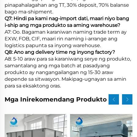
pinapahalagahan ang TT, 30% deposit, 70% balanse
bago ma-shipment.
Q7: Hindi pa kami nag-import dati, maari niyo bang
i-ship ang mga produkto sa aming warehouse?
A7: Oo. Bagaman karaniwan naming trade term ay
EXW, FOB, CIF, maari rin naming i-arrange ang
logistics papunta sa inyong warehouse.
Q8: Ano ang delivery time ng inyong factory?
A8: 5-10 araw para sa karaniwang serye ng produkto,
samantalang ang mga batch at pasadyang
produkto ay nangangailangan ng 15-30 araw
depende sa sitwasyon. Makipag-ugnayan sa amin
para sa eksaktong oras.
Mga Inirekomendang Produkto