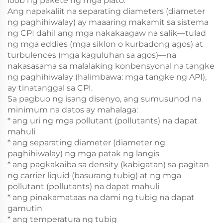
loob ng pakete ng mga plato.
Ang napakaliit na separating diameters (diameter
ng paghihiwalay) ay maaaring makamit sa sistema
ng CPI dahil ang mga nakakaagaw na salik—tulad
ng mga eddies (mga siklon o kurbadong agos) at
turbulences (mga kaguluhan sa agos)—na
nakasasama sa malalaking konbensyonal na tangke
ng paghihiwalay (halimbawa: mga tangke ng API),
ay tinatanggal sa CPI.
Sa pagbuo ng isang disenyo, ang sumusunod na
minimum na datos ay mahalaga:
* ang uri ng mga pollutant (pollutants) na dapat
mahuli
* ang separating diameter (diameter ng
paghihiwalay) ng mga patak ng langis
* ang pagkakaiba sa density (kabigatan) sa pagitan
ng carrier liquid (basurang tubig) at ng mga
pollutant (pollutants) na dapat mahuli
* ang pinakamataas na dami ng tubig na dapat
gamutin
* ang temperatura ng tubig