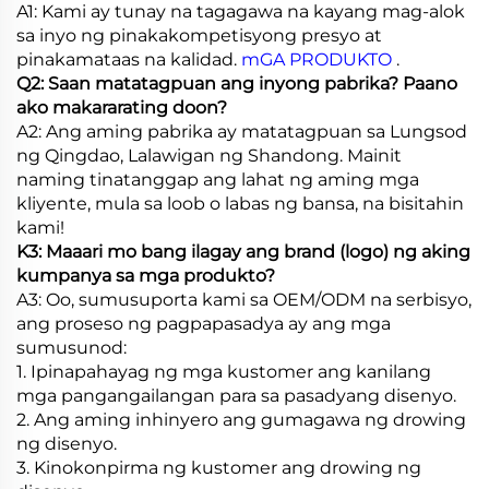
A1: Kami ay tunay na tagagawa na kayang mag-alok
sa inyo ng pinakakompetisyong presyo at
pinakamataas na kalidad.
mGA PRODUKTO
.
Q2: Saan matatagpuan ang inyong pabrika? Paano
ako makararating doon?
A2: Ang aming pabrika ay matatagpuan sa Lungsod
ng Qingdao, Lalawigan ng Shandong. Mainit
naming tinatanggap ang lahat ng aming mga
kliyente, mula sa loob o labas ng bansa, na bisitahin
kami!
K3: Maaari mo bang ilagay ang brand (logo) ng aking
kumpanya sa mga produkto?
A3: Oo, sumusuporta kami sa OEM/ODM na serbisyo,
ang proseso ng pagpapasadya ay ang mga
sumusunod:
1. Ipinapahayag ng mga kustomer ang kanilang
mga pangangailangan para sa pasadyang disenyo.
2. Ang aming inhinyero ang gumagawa ng drowing
ng disenyo.
3. Kinokonpirma ng kustomer ang drowing ng