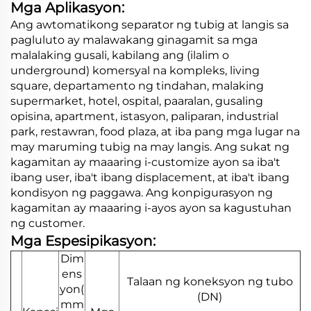
Mga Aplikasyon:
Ang awtomatikong separator ng tubig at langis sa
pagluluto ay malawakang ginagamit sa mga
malalaking gusali, kabilang ang (ilalim o
underground) komersyal na kompleks, living
square, departamento ng tindahan, malaking
supermarket, hotel, ospital, paaralan, gusaling
opisina, apartment, istasyon, paliparan, industrial
park, restawran, food plaza, at iba pang mga lugar na
may maruming tubig na may langis. Ang sukat ng
kagamitan ay maaaring i-customize ayon sa iba't
ibang user, iba't ibang displacement, at iba't ibang
kondisyon ng paggawa. Ang konpigurasyon ng
kagamitan ay maaaring i-ayos ayon sa kagustuhan
ng customer.
Mga Espesipikasyon:
Dim
ens
Talaan ng koneksyon ng tubo
yon(
(DN)
mm