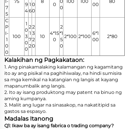
I-
75
8
0
100
100
80
9
1
0
0
00
7
0
4
6
0
5
C
1
P
2
2
2
0
I-
1
3
4*15
*1
6*1
100
3
10
2*100
2*100
2*80
1
7
2
0
5
00
0
0
2
0
0
0
0
Kalakihan ng Pagkakataon:
1. Ang pinakamalaking kalamangan ng kagamitang
ito ay ang pisikal na paghihiwalay, na hindi sumisira
sa mga kemikal na katangian ng langis at kayang
mapanumbalik ang langis.
2. Ito ay isang produktong may patent na binuo ng
aming kumpanya.
3. Maliit ang lugar na sinasakop, na nakatitipid sa
gastos sa espasyo.
Madalas Itanong
Q1: Ikaw ba ay isang fabrica o trading company?