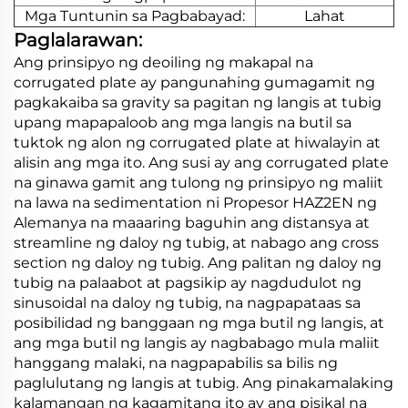
Mga Tuntunin sa Pagbabayad:
Lahat
Paglalarawan:
Ang prinsipyo ng deoiling ng makapal na
corrugated plate ay pangunahing gumagamit ng
pagkakaiba sa gravity sa pagitan ng langis at tubig
upang mapapaloob ang mga langis na butil sa
tuktok ng alon ng corrugated plate at hiwalayin at
alisin ang mga ito. Ang susi ay ang corrugated plate
na ginawa gamit ang tulong ng prinsipyo ng maliit
na lawa na sedimentation ni Propesor HAZ2EN ng
Alemanya na maaaring baguhin ang distansya at
streamline ng daloy ng tubig, at nabago ang cross
section ng daloy ng tubig. Ang palitan ng daloy ng
tubig na palaabot at pagsikip ay nagdudulot ng
sinusoidal na daloy ng tubig, na nagpapataas sa
posibilidad ng banggaan ng mga butil ng langis, at
ang mga butil ng langis ay nagbabago mula maliit
hanggang malaki, na nagpapabilis sa bilis ng
paglulutang ng langis at tubig. Ang pinakamalaking
kalamangan ng kagamitang ito ay ang pisikal na