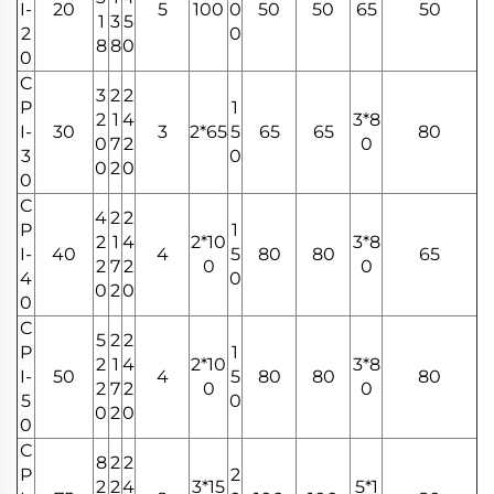
I-
20
5
100
0
50
50
65
50
1
3
5
2
0
8
8
0
0
C
3
2
2
P
1
2
1
4
3*8
I-
30
3
2*65
5
65
65
80
0
7
2
0
3
0
0
2
0
0
C
4
2
2
P
1
2
1
4
2*10
3*8
I-
40
4
5
80
80
65
2
7
2
0
0
4
0
0
2
0
0
C
5
2
2
P
1
2
1
4
2*10
3*8
I-
50
4
5
80
80
80
2
7
2
0
0
5
0
0
2
0
0
C
8
2
2
P
2
2
2
4
3*15
5*1