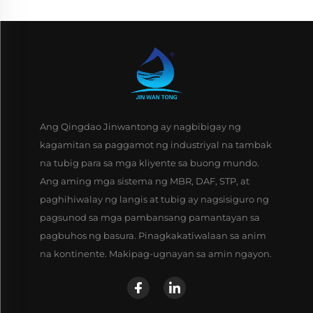
Ang Qingdao Jinwantong ay nagbibigay ng
kagamitan sa paggamot ng industriyal na tambak
na tubig para sa mga kliyente sa buong mundo.
Ang aming mga sistema ng MBR, DAF, STP, at
paghihiwalay ng langis at tubig ay nagsisiguro ng
pagsunod sa mga pambansang pamantayan sa
pagbuhos ng basura. Pinagkakatiwalaan sa anim
na kontinente. Makipag-ugnayan sa amin ngayon.