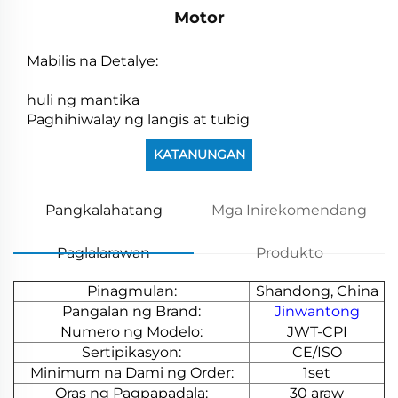
Motor
Mabilis na Detalye:
huli ng mantika
Paghihiwalay ng langis at tubig
KATANUNGAN
Pangkalahatang
Mga Inirekomendang
Paglalarawan
Produkto
Pinagmulan:
Shandong, China
Pangalan ng Brand:
Jinwantong
Numero ng Modelo:
JWT-CPI
Sertipikasyon:
CE/ISO
Minimum na Dami ng Order:
1set
Oras ng Pagpapadala:
30 araw