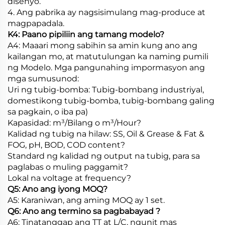
disenyo.
4. Ang pabrika ay nagsisimulang mag-produce at
magpapadala.
K4: Paano pipiliin ang tamang modelo?
A4: Maaari mong sabihin sa amin kung ano ang
kailangan mo, at matutulungan ka naming pumili
ng Modelo. Mga pangunahing impormasyon ang
mga sumusunod:
Uri ng tubig-bomba: Tubig-bombang industriyal,
domestikong tubig-bomba, tubig-bombang galing
sa pagkain, o iba pa)
Kapasidad: m³/Bilang o m³/Hour?
Kalidad ng tubig na hilaw: SS, Oil & Grease & Fat &
FOG, pH, BOD, COD content?
Standard ng kalidad ng output na tubig, para sa
paglabas o muling paggamit?
Lokal na voltage at frequency?
Q5: Ano ang iyong MOQ?
A5: Karaniwan, ang aming MOQ ay 1 set.
Q6: Ano ang termino sa pagbabayad
?
A6: Tinatanggap ang TT at L/C, ngunit mas